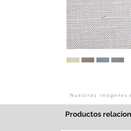
*N u e s t r a s i m á g e n e 
Productos relacio