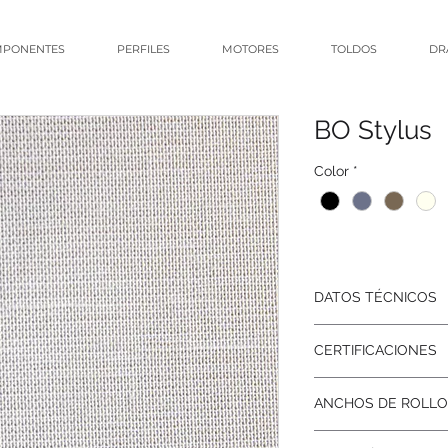
PONENTES
PERFILES
MOTORES
TOLDOS
DR
BO Stylus
Color
*
DATOS TÉCNICOS
Composición: 100
CERTIFICACIONES
Bloqueo U.V: 10
Largo de Rollo: 
N/A
Peso por M²: 430
ANCHOS DE ROLLO
Grosor de tela: N
3 Metros