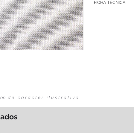
FICHA TÉCNICA
DESCARGAR
s son d e
c a r á c t e r
i l u s t r a t i v o
nados