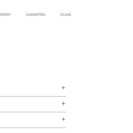
APERY
GARANTÍAS
GUIAS
% Poliéster
0%
30 m
 m² +- 5%
/A