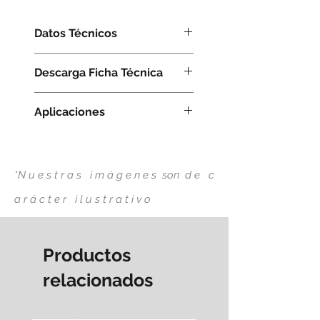
Datos Técnicos
ANCHO DE ROLLO:
3.00 m
Descarga Ficha Técnica
COMPOSICIÓN:
100% Poliéster
PESO DE TELA:
90 g/m2 +-
Download Chiffon FT
Aplicaciones
PLITZ
RIPPLEFOLD
*N u e s t r a s i m á g e n e s son d e
c
a r á c t e r
i l u s t r a t i v o
Productos
relacionados