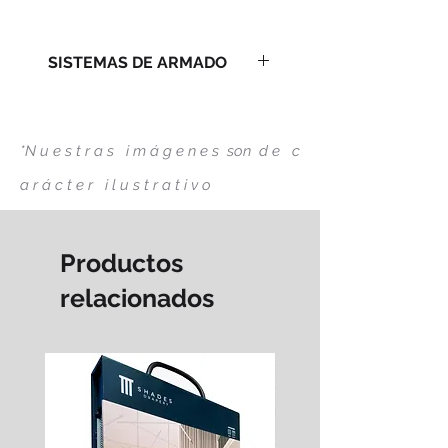
SISTEMAS DE ARMADO
*N u e s t r a s i m á g e n e s son d e
c
a r á c t e r
i l u s t r a t i v o
Productos
relacionados