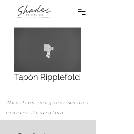
Tapón Ripplefold
*N u e s t r a s i m á g e n e s son d e
c
a r á c t e r
i l u s t r a t i v o