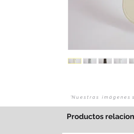
*N u e s t r a s i m á g e n e 
Productos relacio