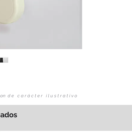
s son d e
c a r á c t e r
i l u s t r a t i v o
nados