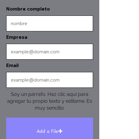
Nombre completo
Empresa
Email
Soy un párrafo. Haz clic aquí para
agregar tu propio texto y edítame. Es
muy sencillo.
Add a File